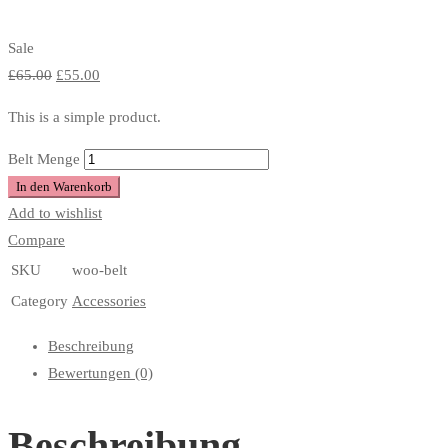
Sale
£
65.00
£
55.00
This is a simple product.
Belt Menge
In den Warenkorb
Add to wishlist
Compare
SKU
woo-belt
Category
Accessories
Beschreibung
Bewertungen (0)
Beschreibung